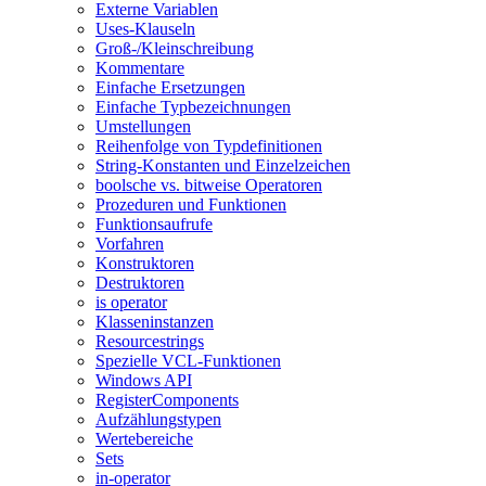
Externe Variablen
Uses-Klauseln
Groß-/Kleinschreibung
Kommentare
Einfache Ersetzungen
Einfache Typbezeichnungen
Umstellungen
Reihenfolge von Typdefinitionen
String-Konstanten und Einzelzeichen
boolsche vs. bitweise Operatoren
Prozeduren und Funktionen
Funktionsaufrufe
Vorfahren
Konstruktoren
Destruktoren
is operator
Klasseninstanzen
Resourcestrings
Spezielle VCL-Funktionen
Windows API
RegisterComponents
Aufzählungstypen
Wertebereiche
Sets
in-operator