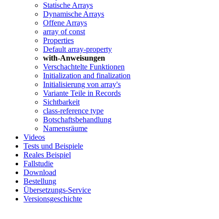
Statische Arrays
Dynamische Arrays
Offene Arrays
array of const
Properties
Default array-property
with-Anweisungen
Verschachtelte Funktionen
Initialization and finalization
Initialisierung von array's
Variante Teile in Records
Sichtbarkeit
class-reference type
Botschaftsbehandlung
Namensräume
Videos
Tests und Beispiele
Reales Beispiel
Fallstudie
Download
Bestellung
Übersetzungs-Service
Versionsgeschichte