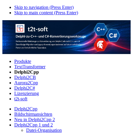
Skip to navigation (Press Enter)
Skip to main content (Press Enter)
Produkte
TextTransformer
Delphi2Cpp
Delphi2CB
Aurora2Cpp
Delphi2C#
Lizenzierung
t2t-soft
Delphi2Cpp
Bildschirmansichten
Neu in Delphi2Cpp 2
Delphi2Cpp 1 und 2
Datei-Organisation